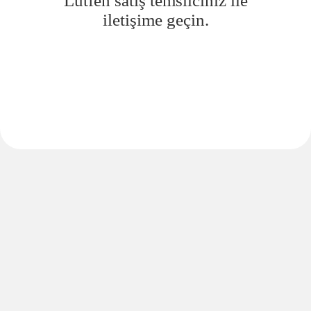
Lütfen satış temsilciniz ile
iletişime geçin.