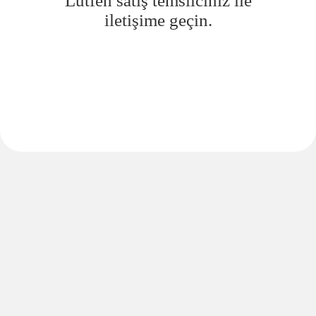
Lütfen satış temsilciniz ile
iletişime geçin.