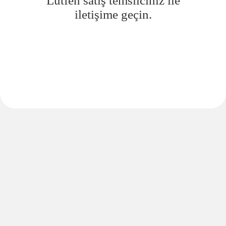
Lütfen satış temsilciniz ile
iletişime geçin.