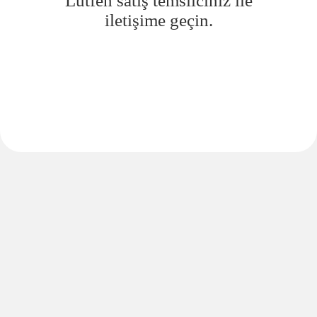
Lütfen satış temsilciniz ile
iletişime geçin.