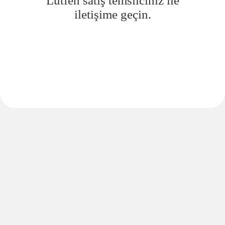
Lütfen satış temsilciniz ile
iletişime geçin.