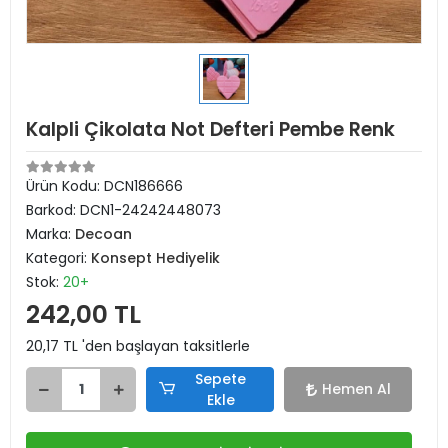
Kalpli Çikolata Not Defteri Pembe Renk
Ürün Kodu:
DCN186666
Barkod:
DCN1-24242448073
Marka:
Decoan
Kategori:
Konsept Hediyelik
Stok:
20+
242,00 TL
20,17 TL 'den başlayan taksitlerle
Sepete
Hemen Al
Ekle