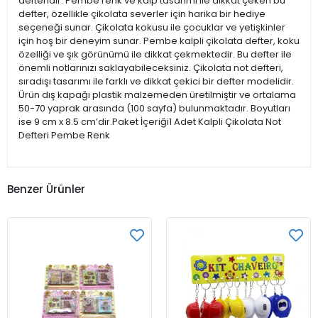
defteridir. Pembe renk ve kalp tasarımı ile dikkat çeken bu
defter, özellikle çikolata severler için harika bir hediye
seçeneği sunar. Çikolata kokusu ile çocuklar ve yetişkinler
için hoş bir deneyim sunar. Pembe kalpli çikolata defter, koku
özelliği ve şık görünümü ile dikkat çekmektedir. Bu defter ile
önemli notlarınızı saklayabileceksiniz. Çikolata not defteri,
sıradışı tasarımı ile farklı ve dikkat çekici bir defter modelidir.
Ürün dış kapağı plastik malzemeden üretilmiştir ve ortalama
50-70 yaprak arasında (100 sayfa) bulunmaktadır. Boyutları
ise 9 cm x 8.5 cm’dir.Paket İçeriği1 Adet Kalpli Çikolata Not
Defteri Pembe Renk
Benzer Ürünler