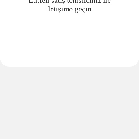
Lütfen satış temsilciniz ile
iletişime geçin.