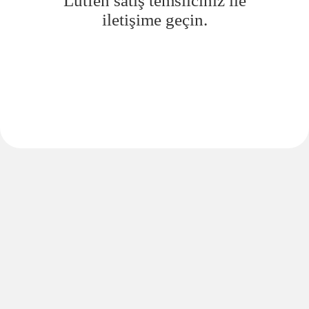
Lütfen satış temsilciniz ile
iletişime geçin.