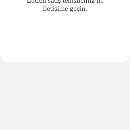
Lütfen satış temsilciniz ile
iletişime geçin.