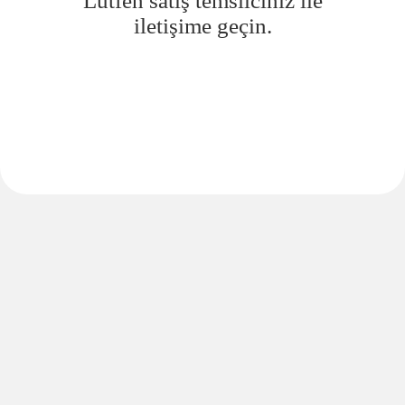
Lütfen satış temsilciniz ile
iletişime geçin.