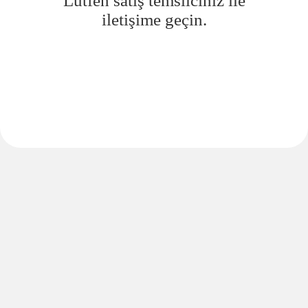
Lütfen satış temsilciniz ile
iletişime geçin.