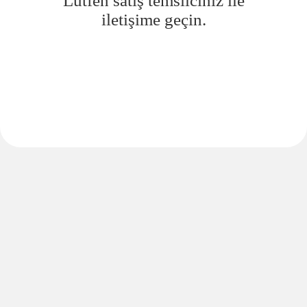
Lütfen satış temsilciniz ile
iletişime geçin.