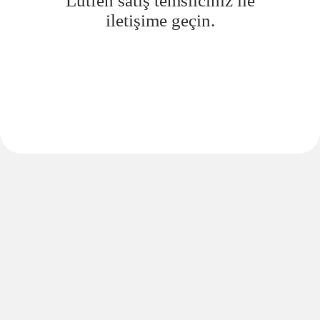
Lütfen satış temsilciniz ile
iletişime geçin.