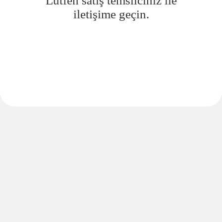
Lütfen satış temsilciniz ile
iletişime geçin.