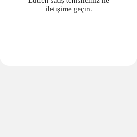
Lütfen satış temsilciniz ile
iletişime geçin.