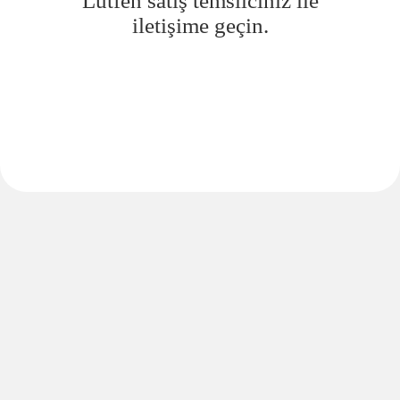
Lütfen satış temsilciniz ile
iletişime geçin.