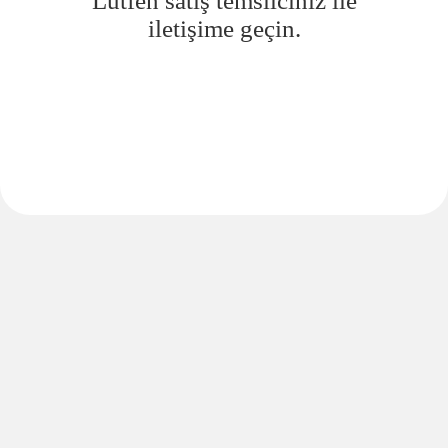
Lütfen satış temsilciniz ile
iletişime geçin.