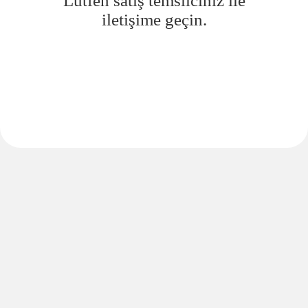
Lütfen satış temsilciniz ile
iletişime geçin.