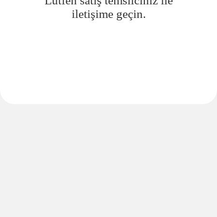
Lütfen satış temsilciniz ile
iletişime geçin.