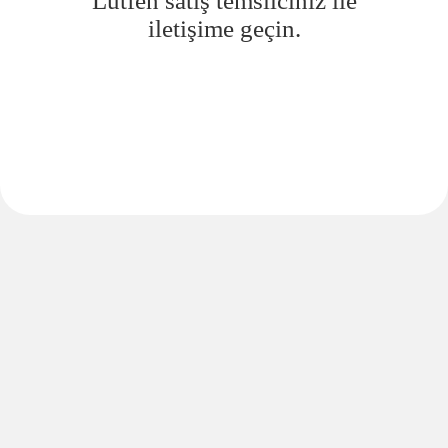
Lütfen satış temsilciniz ile
iletişime geçin.