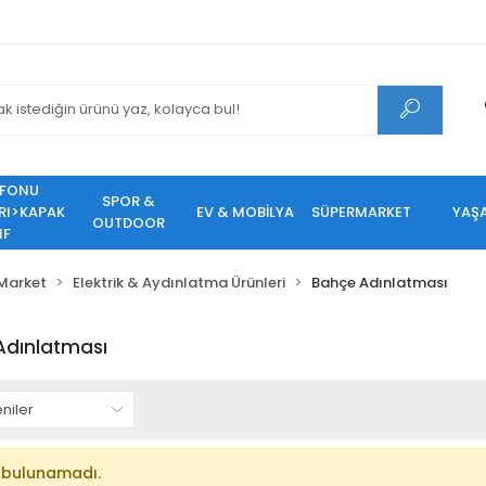
EFONU
SPOR &
RI>KAPAK
EV & MOBİLYA
SÜPERMARKET
YAŞ
OUTDOOR
IF
Market
Elektrik & Aydınlatma Ürünleri
Bahçe Adınlatması
Adınlatması
 bulunamadı.