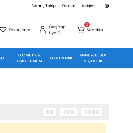
Sipariş Takip
Yardım
İletişim
0
Giriş Yap
Favorilerim
Sepetim
Üye Ol
KOZMETİK &
ANNE & BEBEK
AM
ELEKTRONİK
KİŞİSEL BAKIM
& ÇOCUK