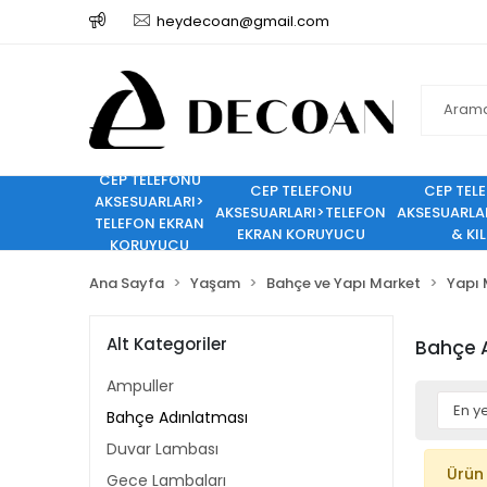
heydecoan@gmail.com
CEP TELEFONU
CEP TELEFONU
CEP TEL
AKSESUARLARI>
AKSESUARLARI>TELEFON
AKSESUARLA
TELEFON EKRAN
EKRAN KORUYUCU
& KIL
KORUYUCU
Ana Sayfa
Yaşam
Bahçe ve Yapı Market
Yapı 
Alt Kategoriler
Bahçe 
Ampuller
Bahçe Adınlatması
Duvar Lambası
Ürün
Gece Lambaları