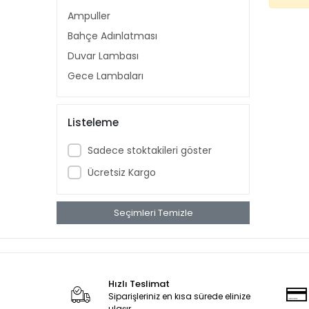
Ampuller
Bahçe Adınlatması
Duvar Lambası
Gece Lambaları
Listeleme
Sadece stoktakileri göster
Ücretsiz Kargo
Seçimleri Temizle
Hızlı Teslimat
Siparişleriniz en kısa sürede elinize
ulaşır.