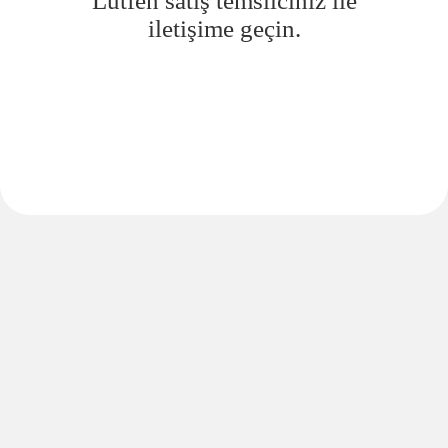
Lütfen satış temsilciniz ile
iletişime geçin.