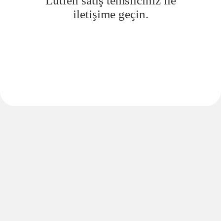
Lütfen satış temsilciniz ile
iletişime geçin.