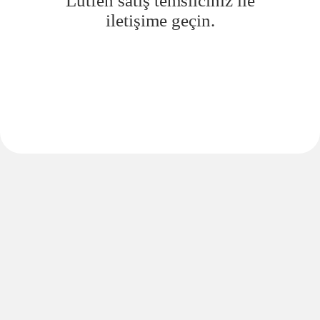
Lütfen satış temsilciniz ile
iletişime geçin.