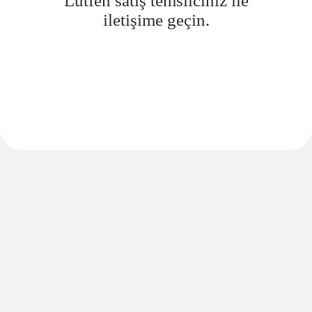
Lütfen satış temsilciniz ile
iletişime geçin.