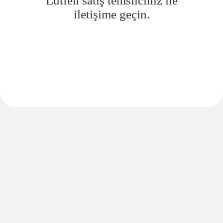
Lütfen satış temsilciniz ile
iletişime geçin.