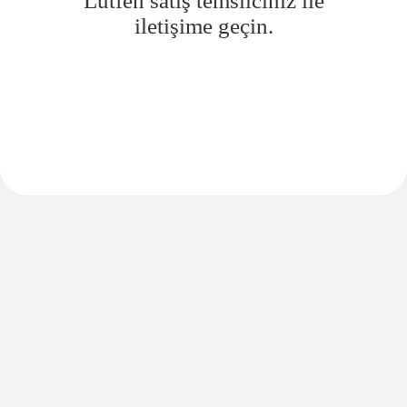
Lütfen satış temsilciniz ile
iletişime geçin.