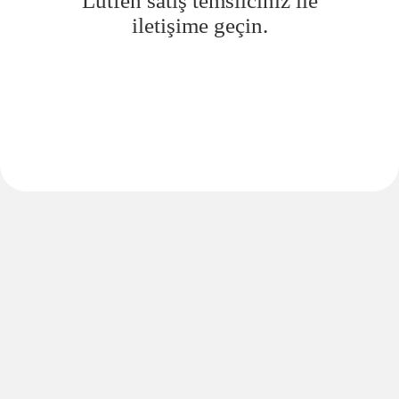
Lütfen satış temsilciniz ile
iletişime geçin.