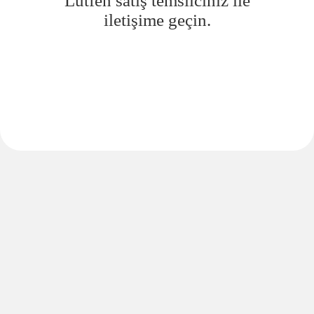
Lütfen satış temsilciniz ile
iletişime geçin.