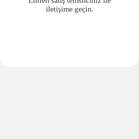
Lütfen satış temsilciniz ile
iletişime geçin.