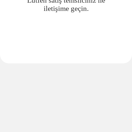
Lütfen satış temsilciniz ile
iletişime geçin.