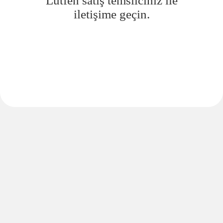
Lütfen satış temsilciniz ile
iletişime geçin.