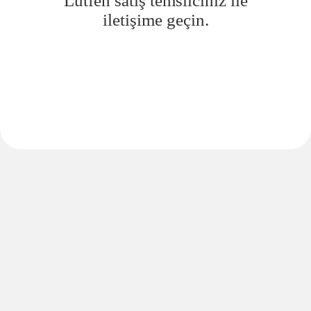
Lütfen satış temsilciniz ile
iletişime geçin.