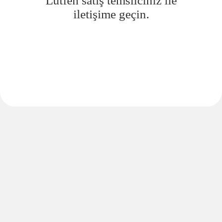
Lütfen satış temsilciniz ile
iletişime geçin.