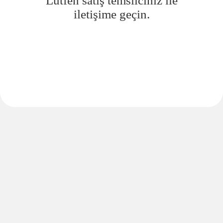
Lütfen satış temsilciniz ile
iletişime geçin.