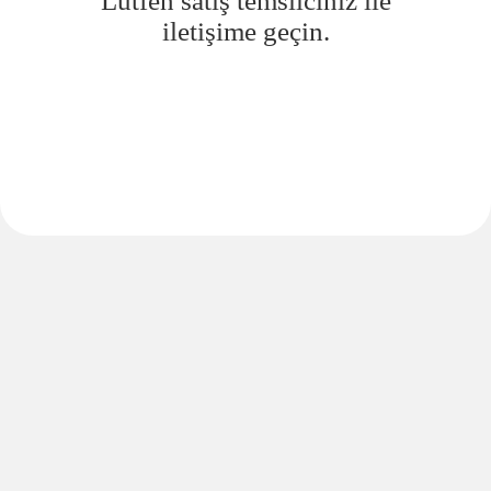
Lütfen satış temsilciniz ile
iletişime geçin.