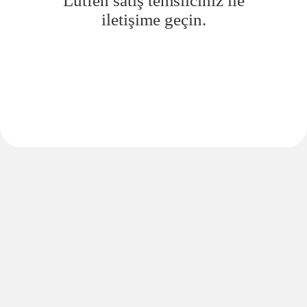
Lütfen satış temsilciniz ile
iletişime geçin.