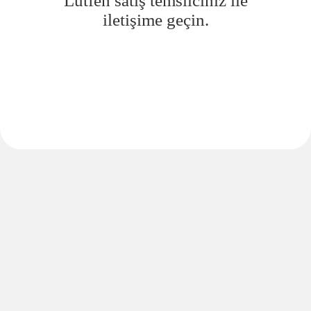
Lütfen satış temsilciniz ile
iletişime geçin.