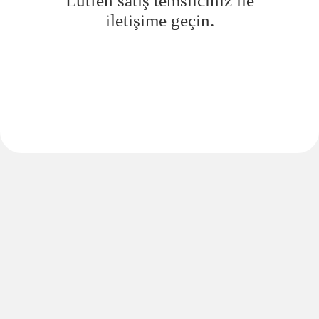
Lütfen satış temsilciniz ile
iletişime geçin.