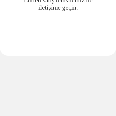
Lütfen satış temsilciniz ile
iletişime geçin.