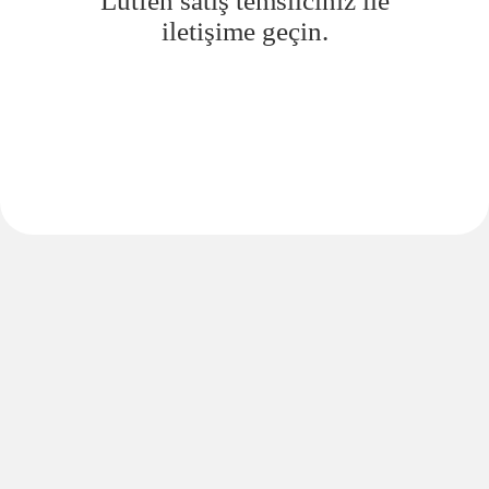
Lütfen satış temsilciniz ile
iletişime geçin.