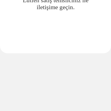
Lütfen satış temsilciniz ile
iletişime geçin.