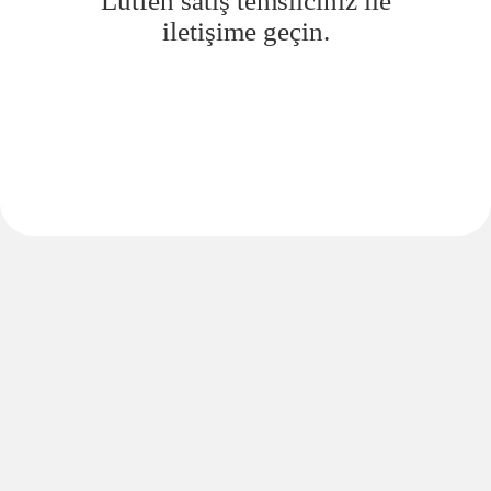
Lütfen satış temsilciniz ile
iletişime geçin.