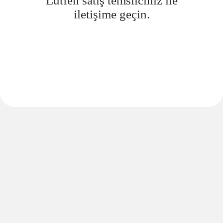
Lütfen satış temsilciniz ile
iletişime geçin.