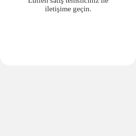
Lütfen satış temsilciniz ile
iletişime geçin.