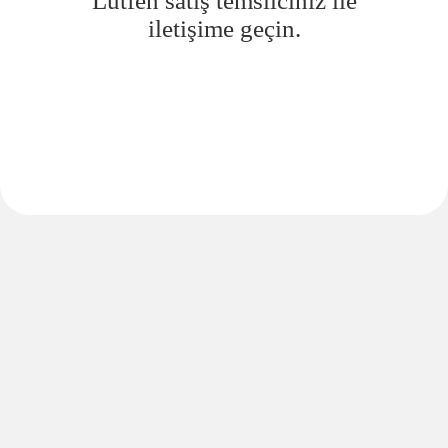
Lütfen satış temsilciniz ile
iletişime geçin.