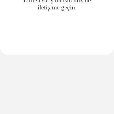
Lütfen satış temsilciniz ile
iletişime geçin.