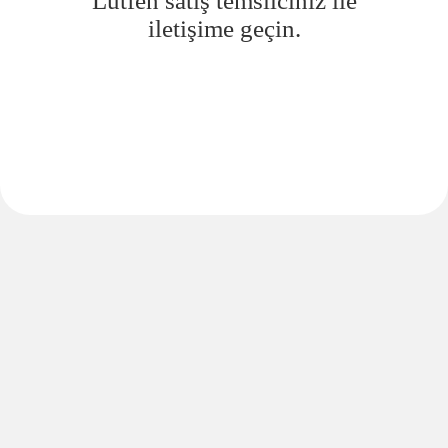
Lütfen satış temsilciniz ile
iletişime geçin.