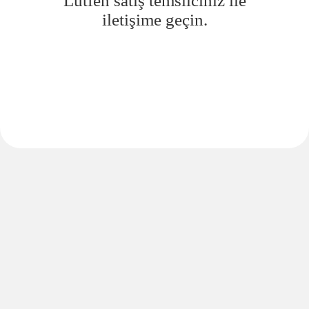
Lütfen satış temsilciniz ile
iletişime geçin.