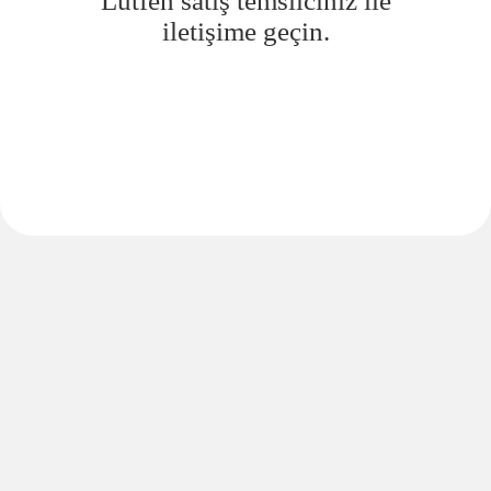
Lütfen satış temsilciniz ile
iletişime geçin.